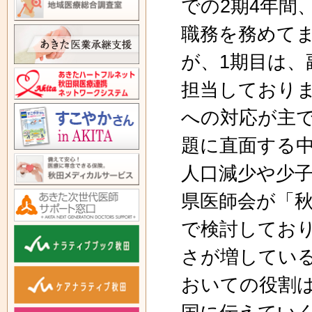
での2期4年間
職務を務めて
が、1期目は、
担当しており
への対応が主
題に直面する
人口減少や少
県医師会が「秋
で検討してお
さが増してい
おいての役割