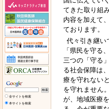
国に伝えてい
てきた取り組
内容を加えて
ております。
代々引き継い
「県民を守る
三つの「守る
る社会保障は
療を守れない
を守れません
全サイトを検索
が、地域医療
本サイトを検索
る、今が重要